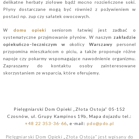
delikatne herbaty ziołowe bądź mocno rozcieńczone soki.
Płyny dostarczane mogą być również z pożywieniem w
postaci np. zup czy sałatek owocowych.
W
domu opieki
seniorom łatwiej jest zadbać o
systematyczne przyjmowanie płynów. W naszym
zakładzie
opiekuńczo
–
leczniczym
w
okolicy
Warszawy
personel
przypomina mieszkańcom o piciu, a także proponuje różne
napoje czy pokarmy wspomagające nawodnienie organizmu.
Zapraszamy do kontaktu osoby zainteresowane
skorzystaniem ze wsparcia, które oferujemy.
Pielęgniarski Dom Opieki „Złota Ostoja” 05-152
Czosnów, ul. Grupy Kampinos 19b, Mapa dojazdu tel.:
+48 22 353-36-66
, e-mail:
pdo@pdo.pl
Pielęgniarski Dom Opieki „Złota Ostoja” jest wpisany do